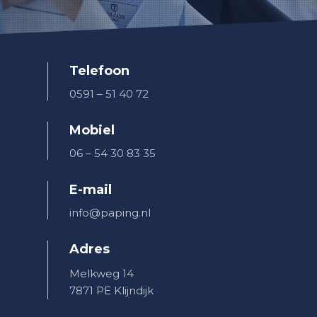
Telefoon
0591 – 51 40 72
Mobiel
06 – 54 30 83 35
E-mail
info@paping.nl
Adres
Melkweg 14
7871 PE Klijndijk