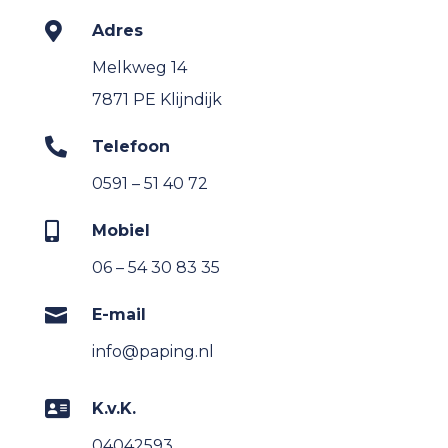

Adres
Melkweg 14
7871 PE Klijndijk

Telefoon
0591 – 51 40 72

Mobiel
06 – 54 30 83 35

E-mail
info@paping.nl

K.v.K.
04042593